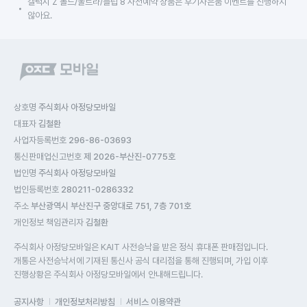
갤럭시 Z 폴드/울트라/플립 8 사전예약 상품은 후기사은품 이벤트를 진행하지 
않아요.
상호명
주식회사 아정당모바일
대표자
김철환
사업자등록번호
296-86-03693
통신판매업신고번호
제 2026-부산진-0775호
법인명
주식회사 아정당모바일
법인등록번호
280211-0286332
주소
부산광역시 부산진구 중앙대로 751, 7층 701호
개인정보 책임관리자
김철환
주식회사 아정당모바일은 KAIT 사전승낙을 받은 정식 휴대폰 판매점입니다.
개통은 사전승낙서에 기재된 통신사 공식 대리점을 통해 진행되며, 가입 이후
진행상황은 주식회사 아정당모바일에서 안내해드립니다.
공지사항
개인정보처리방침
서비스 이용약관