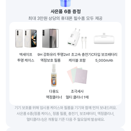
사은품 6종 증정
최대 3만원 상당의 휴대폰 필수품 모두 제공
맥세이프
9H 강화유리 투명
2in1 초고속 충전기
C타입 보조배터리
투명 케이스
액정보호 필름
케이블 포함
5,000mAh
다용도
초극세사
액정클리너
멀티 클리너 1매
기기 보호를 위해 임시용 케이스와 필름을 기기와 함께 먼저 보내드려요.
사은품 6종(정품 케이스, 정품 필름, 충전기, 보조배터리, 액정클리너,
멀티클리너)은 개통일 기준 다음 주 월요일에 발송돼요.